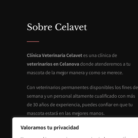
Sobre Celavet
Clínica Veterinaria Celavet
es una clínica de
veterinarios en Celanova
donde atenderemos a tu
mascota de la mejor manera y como se merece.
Con veterinarios permanentes disponibles los fines de
semana y un personal altamente cualificado con más
de 30 años de experiencia, puedes confiar en que tu
mascota estará en las mejores manos.
Valoramos tu privacidad