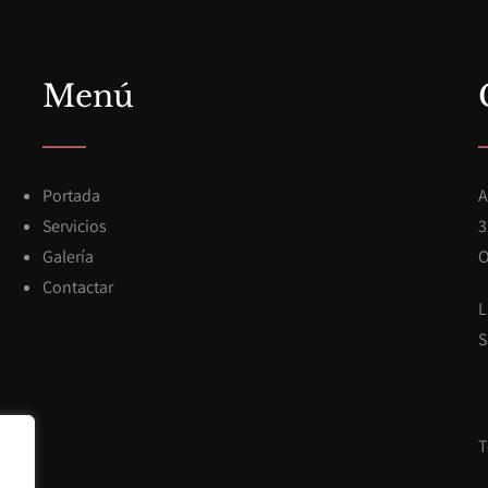
Menú
Portada
A
Servicios
3
Galería
O
Contactar
L
S
T